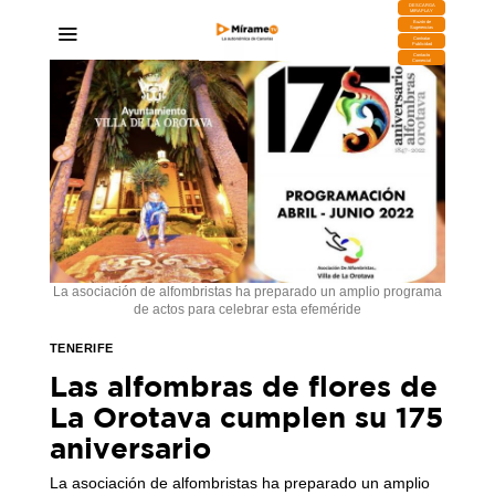
DESCARGA
MIRAPLAY
Buzón de
Sugerencias
Contratar
Publicidad
Contacto
Comercial
La asociación de alfombristas ha preparado un amplio programa
de actos para celebrar esta efeméride
TENERIFE
Las alfombras de flores de
La Orotava cumplen su 175
aniversario
La asociación de alfombristas ha preparado un amplio