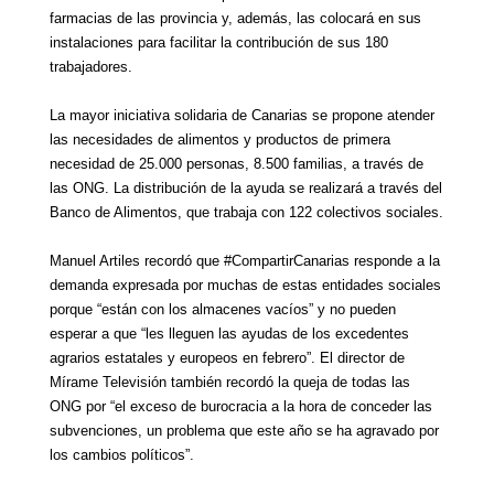
fa
r
macias de las provincia y, además, las colocará en sus
instalaciones para facilitar la contribución de sus 180
trabajadores.
La
mayor
iniciativa solidaria
de Canarias
se propone atender
la
s
necesidades de alimentos y productos de primera
necesidad de 25.000 personas, 8.500 familias,
a través de
las ONG.
La distribución de la ayuda se realizará a través del
Banco de Alimentos, que trabaja con 122 colectivos sociales.
M
anuel Art
i
les recordó que #CompartirCanarias re
s
ponde a la
demanda
expresada por muchas de estas entidades sociales
porque
“están con los almacenes vacíos” y no pueden
esperar a que “
les lleguen las ayudas de los excedentes
agrarios estatales y europeos en febrero”. El director
de
Mírame Televisión
también recordó
la queja de todas las
ONG
por “
el exceso de burocracia a la hora de conceder las
subvenciones, un problema que este año se ha agravado por
los cambios políticos”.