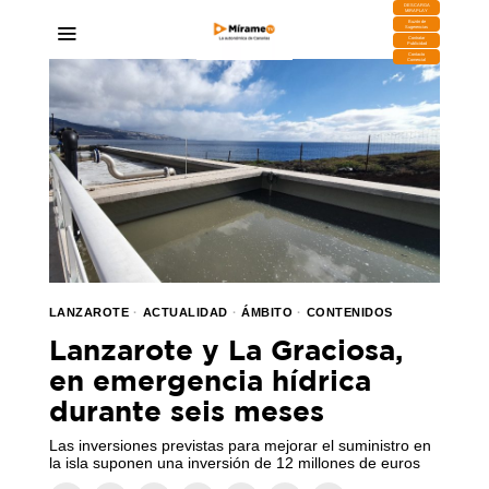
DESCARGA
MIRAPLAY
Buzón de
Sugerencias
Contratar
Publicidad
Contacto
Comercial
LANZAROTE
·
ACTUALIDAD
·
ÁMBITO
·
CONTENIDOS
Lanzarote y La Graciosa,
en emergencia hídrica
durante seis meses
Las inversiones previstas para mejorar el suministro en
la isla suponen una inversión de 12 millones de euros