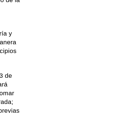
ría y
manera
cipios
23 de
ará
tomar
rada;
previas
n