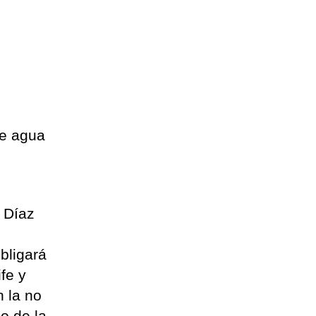
de agua
n Díaz
bligará
fe y
n la no
o de la