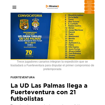
DESCARGA
MIRAPLAY
Buzón de
Sugerencias
Contratar
Publicidad
Contacto
Comercial
Trece jugadores canarios integran la expedición que se
trasladará a Fuerteventura para disputar el primer compromiso de
pretemporada
FUERTEVENTURA
La UD Las Palmas llega a
Fuerteventura con 21
futbolistas