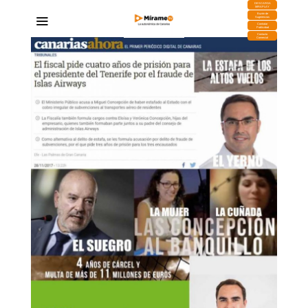
DESCARGA
MIRAPLAY
Buzón de
Sugerencias
Contratar
Publicidad
Contacto
Comercial