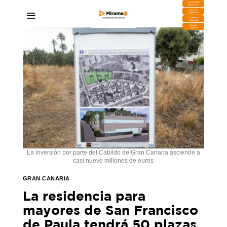
DESCARGA
MIRAPLAY
Buzón de
Sugerencias
Contratar
Publicidad
Contacto
Comercial
La inversión por parte del Cabildo de Gran Canaria asciende a
casi nueve millones de euros
GRAN CANARIA
La residencia para
mayores de San Francisco
de Paula tendrá 50 plazas