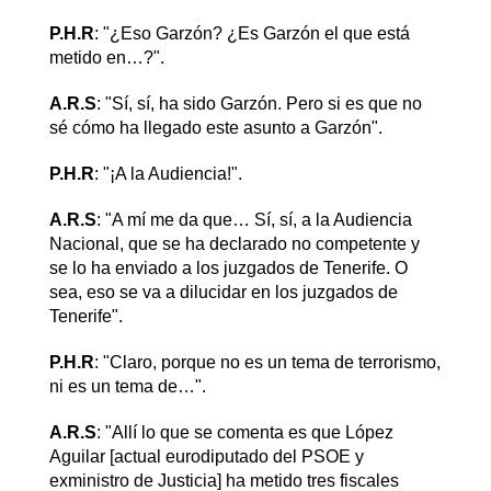
P.H.R
: "¿Eso Garzón? ¿Es Garzón el que está
metido en…?".
A.R.S
: "Sí, sí, ha sido Garzón. Pero si es que no
sé cómo ha llegado este asunto a Garzón".
P.H.R
: "¡A la Audiencia!".
A.R.S
: "A mí me da que… Sí, sí, a la Audiencia
Nacional, que se ha declarado no competente y
se lo ha enviado a los juzgados de Tenerife. O
sea, eso se va a dilucidar en los juzgados de
Tenerife".
P.H.R
: "Claro, porque no es un tema de terrorismo,
ni es un tema de…".
A.R.S
: "Allí lo que se comenta es que López
Aguilar [actual eurodiputado del PSOE y
exministro de Justicia] ha metido tres fiscales