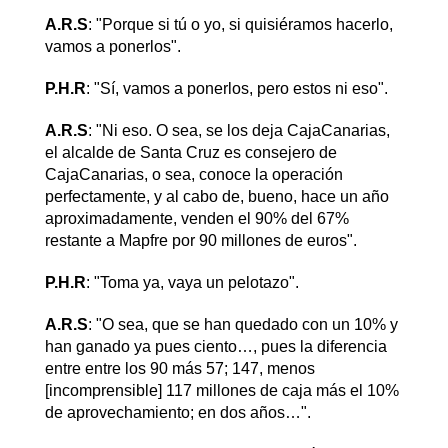
A.R.S
: "Porque si tú o yo, si quisiéramos hacerlo,
vamos a ponerlos".
P.H.R
: "Sí, vamos a ponerlos, pero estos ni eso".
A.R.S
: "Ni eso. O sea, se los deja CajaCanarias,
el alcalde de Santa Cruz es consejero de
CajaCanarias, o sea, conoce la operación
perfectamente, y al cabo de, bueno, hace un año
aproximadamente, venden el 90% del 67%
restante a Mapfre por 90 millones de euros".
P.H.R
: "Toma ya, vaya un pelotazo".
A.R.S
: "O sea, que se han quedado con un 10% y
han ganado ya pues ciento…, pues la diferencia
entre entre los 90 más 57; 147, menos
[incomprensible] 117 millones de caja más el 10%
de aprovechamiento; en dos años…".