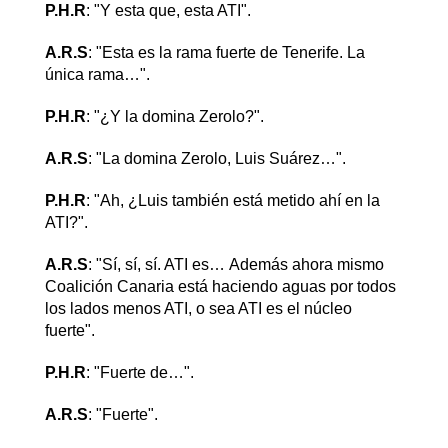
P.H.R
: "Y esta que, esta ATI".
A.R.S
: "Esta es la rama fuerte de Tenerife. La
única rama…".
P.H.R
: "¿Y la domina Zerolo?".
A.R.S
: "La domina Zerolo, Luis Suárez…".
P.H.R
: "Ah, ¿Luis también está metido ahí en la
ATI?".
A.R.S
: "Sí, sí, sí. ATI es… Además ahora mismo
Coalición Canaria está haciendo aguas por todos
los lados menos ATI, o sea ATI es el núcleo
fuerte".
P.H.R
: "Fuerte de…".
A.R.S
: "Fuerte".