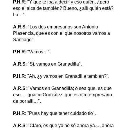
P.H.R
: "Y que te iba a decir, y eso quién, ¿pero
eso el alcalde también? Bueno, ¿allí quién está?
La…".
A.R.S
: "Los dos empresarios son Antonio
Plasencia, que es con el que nosotros vamos a
Santiago".
P.H.R
: "Vamos…".
A.R.S
: "Sí, vamos en Granadilla".
P.H.R
: "Ah, ¿y vamos en Granadilla también?".
A.R.S
: "Vamos en Granadilla; o sea que, es que
eso… Ignacio González, que es otro empresario
de por allí…".
P.H.R
: "Pues hay que tener cuidado tío".
A.R.S
: "Claro, es que yo no sé ahora ya…, ahora