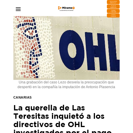
DESCARGA
MIRAPLAY
Buzón de
Sugerencias
Contratar
Publicidad
Contacto
Comercial
Una grabación del caso Lezo desvela la preocupación que
despertó en la compañía la imputación de Antonio Plasencia
CANARIAS
La querella de Las
Teresitas inquietó a los
directivos de OHL
investigados por el pago