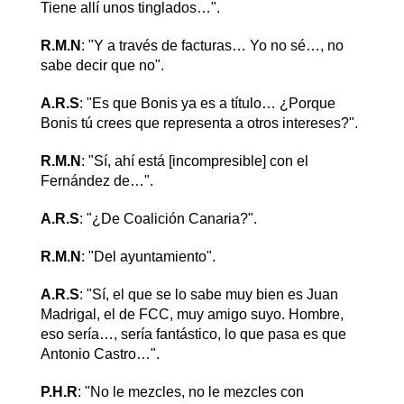
Tiene allí unos tinglados…".
R.M.N
: "Y a través de facturas… Yo no sé…, no
sabe decir que no".
A.R.S
: "Es que Bonis ya es a título… ¿Porque
Bonis tú crees que representa a otros intereses?".
R.M.N
: "Sí, ahí está [incompresible] con el
Fernández de…".
A.R.S
: "¿De Coalición Canaria?".
R.M.N
: "Del ayuntamiento".
A.R.S
: "Sí, el que se lo sabe muy bien es Juan
Madrigal, el de FCC, muy amigo suyo. Hombre,
eso sería…, sería fantástico, lo que pasa es que
Antonio Castro…".
P.H.R
: "No le mezcles, no le mezcles con