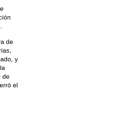
de
ción
.
ra de
ias,
ado, y
la
e de
erró el