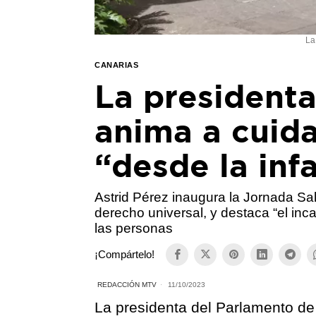
La
CANARIAS
La president
anima a cuida
“desde la inf
Astrid Pérez inaugura la Jornada Sa
derecho universal, y destaca “el inca
las personas
¡Compártelo!
REDACCIÓN MTV
11/10/2023
La presidenta del Parlamento de