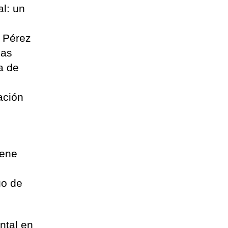
al: un
d Pérez
las
a de
ación
iene
i
go de
ntal en