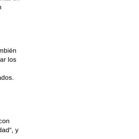
n
ambién
ar los
ados.
.
 con
ad”, y