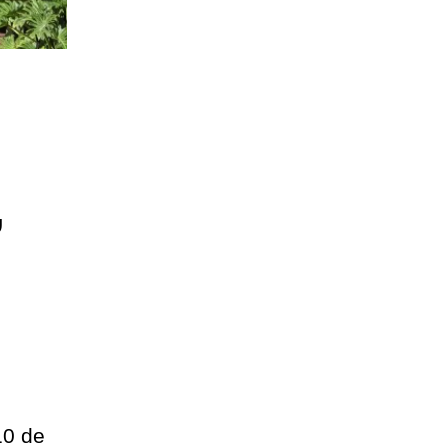
”
10 de