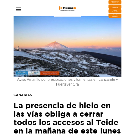
DESCARGA
MIRAPLAY
Buzón de
Sugerencias
Contratar
Publicidad
Contacto
Comercial
Aviso Amarillo por precipitaciones y tormentas en Lanzarote y
Fuerteventura
CANARIAS
La presencia de hielo en
las vías obliga a cerrar
todos los accesos al Teide
en la mañana de este lunes