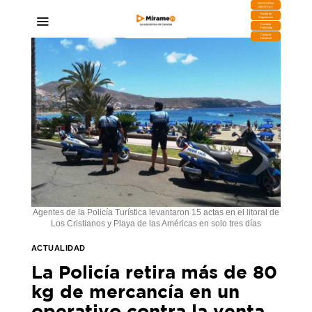
DESCARGA
MIRAPLAY
Buzón de
Sugerencias
Contratar
Publicidad
Contacto
Comercial
Agentes de la Policía Turística levantaron 15 actas en el litoral de
Los Cristianos y Playa de las Américas en solo tres días
ACTUALIDAD
La Policía retira más de 80
kg de mercancía en un
operativo contra la venta