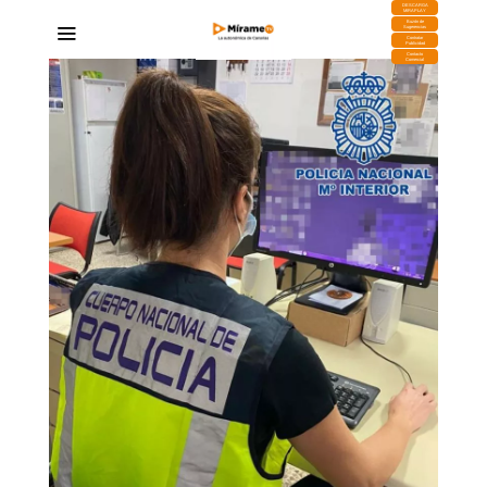
DESCARGA
MIRAPLAY
Buzón de
Sugerencias
Contratar
Publicidad
Contacto
Comercial