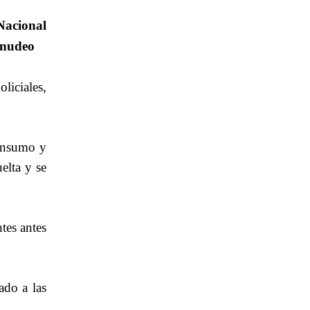
 Nacional
menudeo
liciales,
.
consumo y
elta y se
tes antes
ado a las