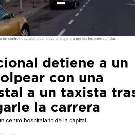
 a un centro hospitalario de la capital majorera por las lesiones sufridas
cional detiene a un
olpear con una
stal a un taxista tra
arle la carrera
n centro hospitalario de la capital