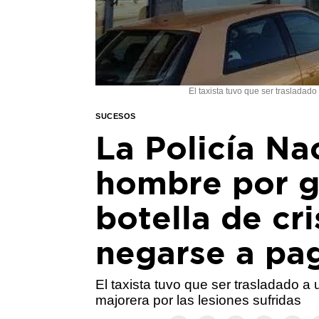
El taxista tuvo que ser trasladado
SUCESOS
La Policía Na
hombre por g
botella de cri
negarse a pag
El taxista tuvo que ser trasladado a u
majorera por las lesiones sufridas