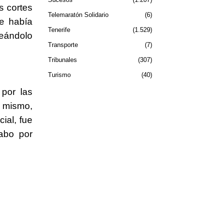
s cortes
Telemaratón Solidario
6
le había
Tenerife
1.529
peándolo
Transporte
7
Tribunales
307
Turismo
40
 por las
l mismo,
ial, fue
cabo por