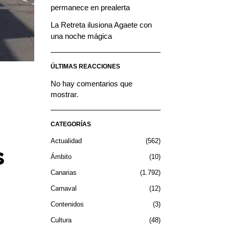
permanece en prealerta
La Retreta ilusiona Agaete con
una noche mágica
ÚLTIMAS REACCIONES
No hay comentarios que
mostrar.
CATEGORÍAS
Actualidad
562
s
Ámbito
10
Canarias
1.792
Carnaval
12
Contenidos
3
Cultura
48