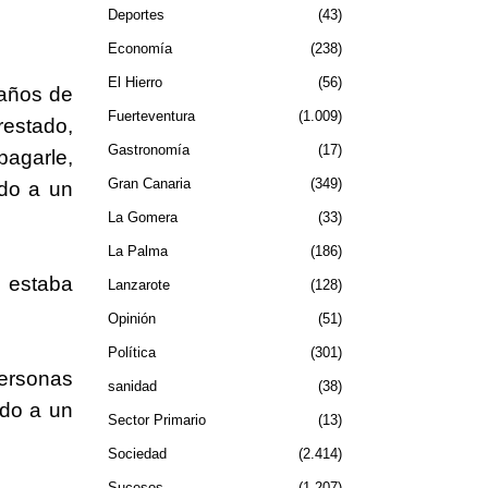
Deportes
43
Economía
238
El Hierro
56
 años de
Fuerteventura
1.009
restado,
Gastronomía
17
pagarle,
Gran Canaria
349
ado a un
La Gomera
33
La Palma
186
 estaba
Lanzarote
128
Opinión
51
Política
301
personas
sanidad
38
ado a un
Sector Primario
13
Sociedad
2.414
Sucesos
1.207