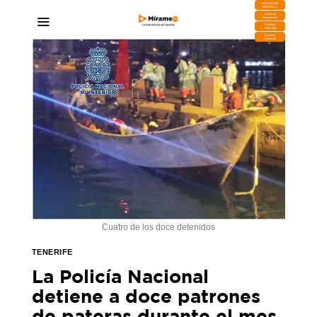
DESCARGA
MIRAPLAY
Buzón de
Sugerencias
Contratar
Publicidad
Contacto
Comercial
Cuatro de los doce detenidos
TENERIFE
La Policía Nacional
detiene a doce patrones
de pateras durante el mes