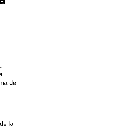
a
a
ina de
de la