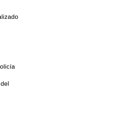
alizado
l
olicía
 del