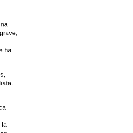
o
una
 grave,
e ha
s,
iata.
ica
 la