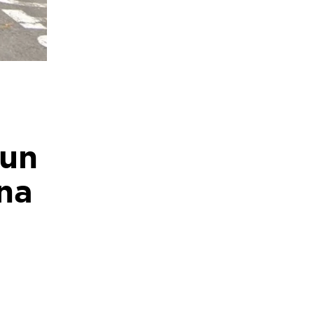
 un
ana