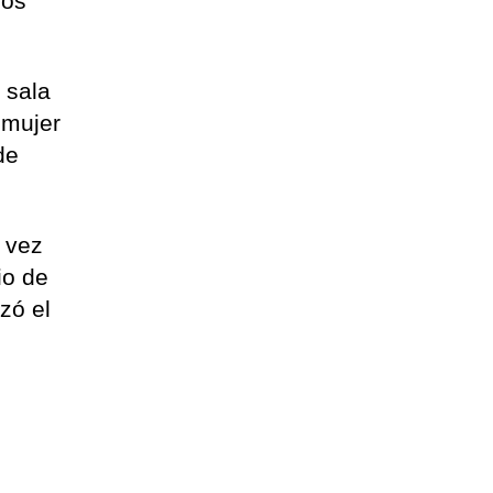
los
.
 sala
 mujer
de
a vez
io de
zó el