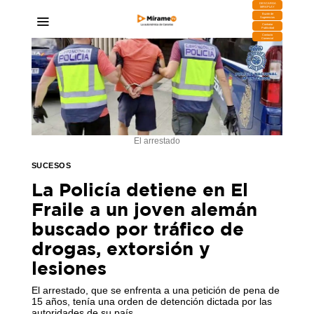
DESCARGA
MIRAPLAY
Buzón de
Sugerencias
Contratar
Publicidad
Contacto
Comercial
El arrestado
SUCESOS
La Policía detiene en El
Fraile a un joven alemán
buscado por tráfico de
drogas, extorsión y
lesiones
El arrestado, que se enfrenta a una petición de pena de
15 años, tenía una orden de detención dictada por las
autoridades de su país