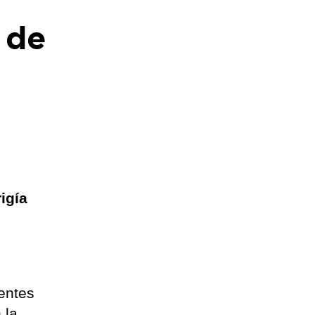
 de
igía
entes
 la