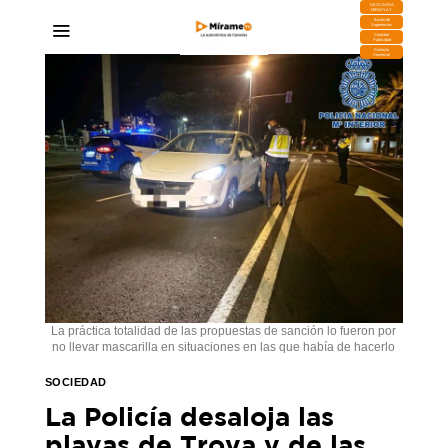
DESCARGA
MIRAPLAY
Buzón de
Sugerencias
Contratar
Publicidad
Contacto
Comercial
La práctica totalidad de las propuestas de sanción lo fueron por
no llevar mascarilla en situaciones en las que había de hacerlo
SOCIEDAD
La Policía desaloja las
playas de Troya y de las