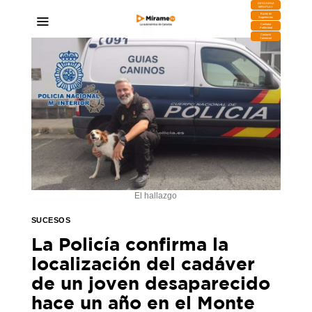
DESCARGA
MIRAPLAY
Buzón de
Sugerencias
Contratar
Publicidad
Contacto
Comercial
El hallazgo
SUCESOS
La Policía confirma la
localización del cadáver
de un joven desaparecido
hace un año en el Monte