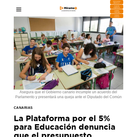
DESCARGA
MIRAPLAY
Buzón de
Sugerencias
Contratar
Publicidad
Contacto
Comercial
Asegura que el Gobierno canario incumple un acuerdo del
Parlamento y presentará una queja ante el Diputado del Común
CANARIAS
La Plataforma por el 5%
para Educación denuncia
que el presupuesto