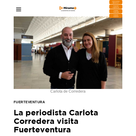
DESCARGA
MIRAPLAY
Buzón de
Sugerencias
Contratar
Publicidad
Contacto
Comercial
Carlota de Corredera
FUERTEVENTURA
La periodista Carlota
Corredera visita
Fuerteventura