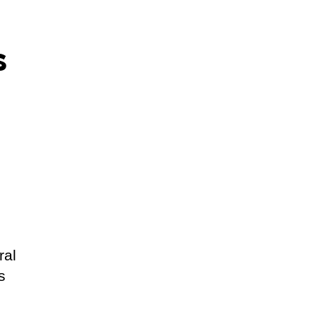
s
ral
s