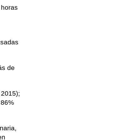
 horas
asadas
ás de
 2015);
3,86%
naria,
en