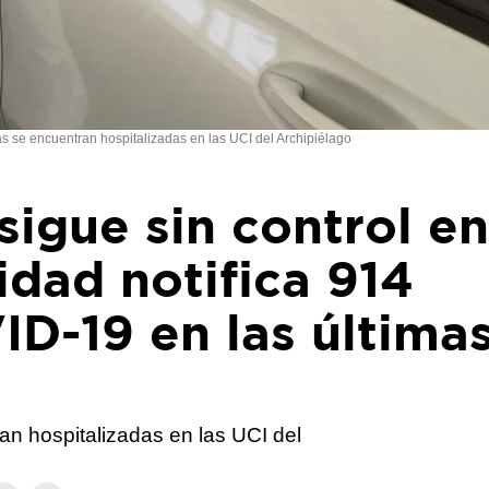
as se encuentran hospitalizadas en las UCI del Archipiélago
igue sin control e
idad notifica 914
D-19 en las última
an hospitalizadas en las UCI del