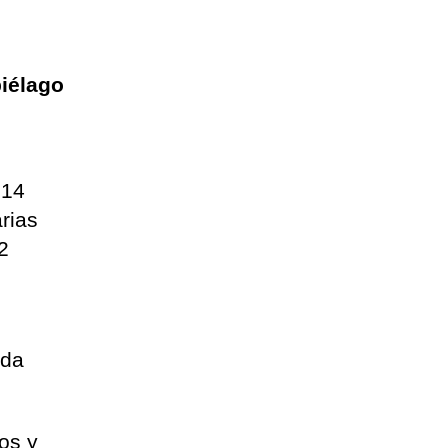
piélago
914
rias
2
ada
.
os y