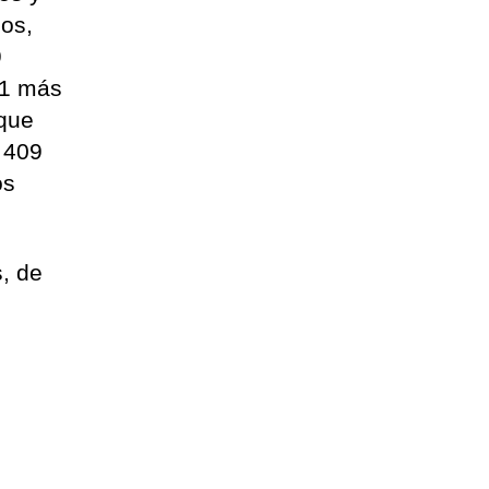
os,
9
21 más
 que
 409
os
s, de