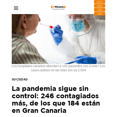
DESCARGA
MIRAPLAY
Buzón de
Sugerencias
Contratar
Publicidad
Contacto
Comercial
Los hospitales canarios atienden a 142 pacientes con Covid / Los
casos activos en las islas son ya 2.504
SOCIEDAD
La pandemia sigue sin
control: 246 contagiados
más, de los que 184 están
en Gran Canaria