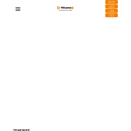
DESCARGA
MIRAPLAY
Buzón de
Sugerencias
Contratar
Publicidad
Contacto
Comercial
TENERIFE