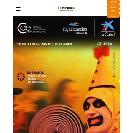
DESCARGA
MIRAPLAY
Buzón de
Sugerencias
Contratar
Publicidad
Contacto
Comercial