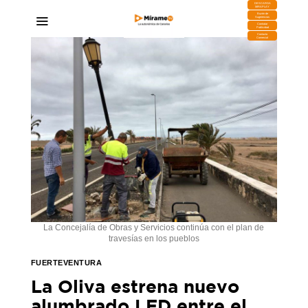
DESCARGA
MIRAPLAY
Buzón de
Sugerencias
Contratar
Publicidad
Contacto
Comercial
La Concejalía de Obras y Servicios continúa con el plan de
travesías en los pueblos
FUERTEVENTURA
La Oliva estrena nuevo
alumbrado LED entre el