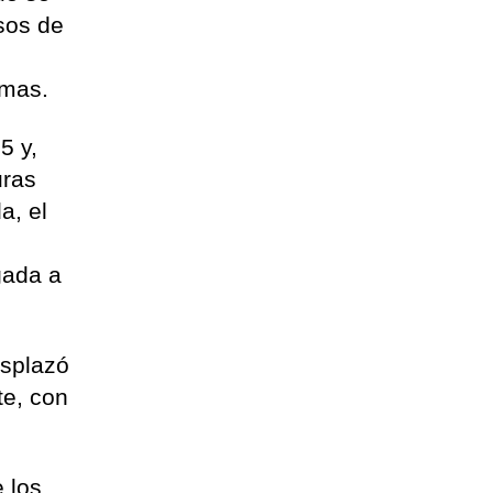
sos de
imas.
5 y,
uras
a, el
gada a
esplazó
te, con
e los