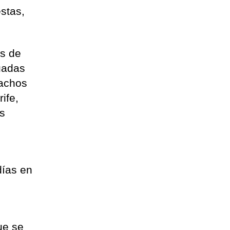
stas,
as de
tuadas
hachos
ife,
es
días en
ue se