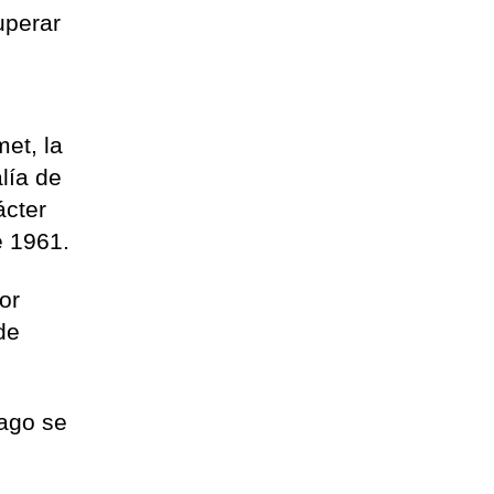
uperar
et, la
lía de
ácter
e 1961.
or
de
lago se