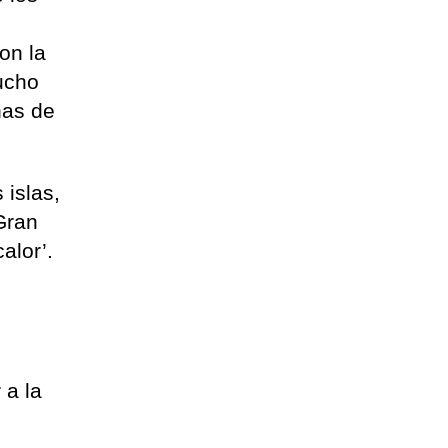
on la
ucho
nas de
 islas,
 Gran
alor’.
 a la