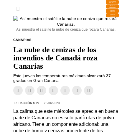
DESCARGA
MIRAPLAY
Buzón de
Sugerencias
Contratar
Publicidad
Contacto
Comercial
Así muestra el satélite la nube de ceniza que rozará Canarias.
CANARIAS
La nube de cenizas de los
incendios de Canadá roza
Canarias
Este jueves las temperaturas máximas alcanzará 37
grados en Gran Canaria
REDACCIÓN MTV
28/06/2023
La calima que este miércoles se aprecia en buena
parte de Canarias no es solo partículas de polvo
africano. Tiene un componente adicional: una
nube de humo y cenizas procedente de los