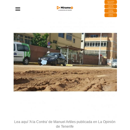
DESCARGA
MIRAPLAY
Buzón de
Sugerencias
Contratar
Publicidad
Contacto
Comercial
Lea aquí 'A la Contra' de Manuel Artiles publicada en La Opinión
de Tenerife