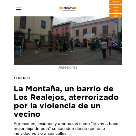
DESCARGA
MIRAPLAY
Buzón de
Sugerencias
Contratar
Publicidad
Contacto
Comercial
Agresiones
TENERIFE
La Montaña, un barrio de
Los Realejos, aterrorizado
por la violencia de un
vecino
Agresiones, lesiones y amenazas como "te voy a hacer
mujer, hija de puta" se suceden desde que este
individuo volvió a sus calles