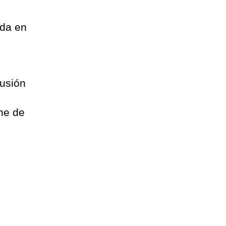
eda en
fusión
ne de