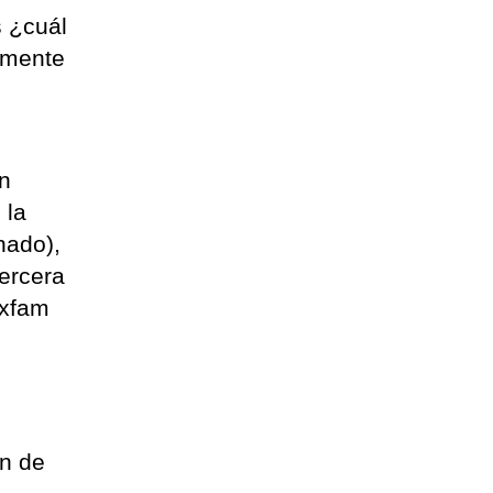
s ¿cuál
almente
on
 la
nado),
ercera
Oxfam
l
ón de