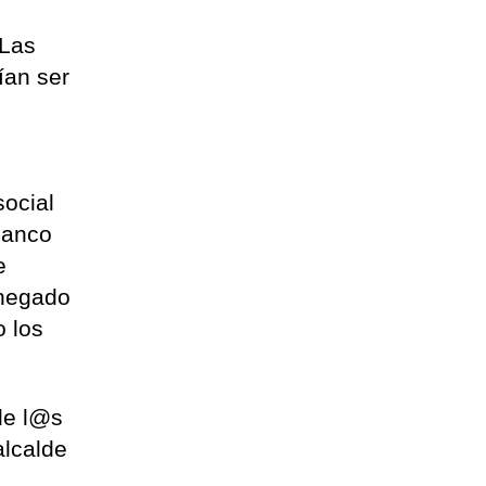
 Las
ían ser
social
banco
e
 negado
o los
de l@s
alcalde