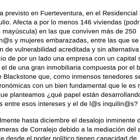
 previsto en Fuerteventura, en el Residencial
ulio. Afecta a por lo menos 146 viviendas (podr
es mayúscula) en las que conviven más de 250
an@s y mujeres embarazadas, entre las que se
 de vulnerabilidad acreditada y sin alternativa
icio de por un lado una empresa con un capital 
 el de una gran inmobiliaria compuesta por el 
re Blackstone que, como inmensos tenedores s
ronómicas con un bien fundamental que le es
que planteamos ¿qué papel están desarrolland
es entre esos intereses y el de l@s inquilin@s?
lmente hasta diciembre el desalojo inminente 
meras de Corralejo debido a la mediación del 
e desde el poder político tienen capacidad de