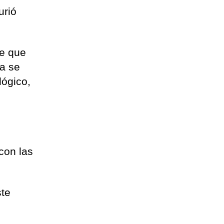
urió
de que
ia se
lógico,
con las
ste