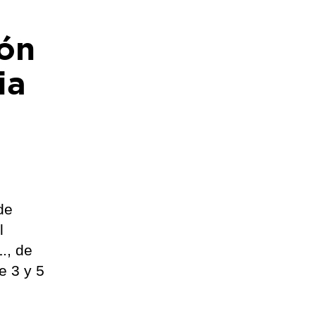
ión
ia
de
l
., de
e 3 y 5