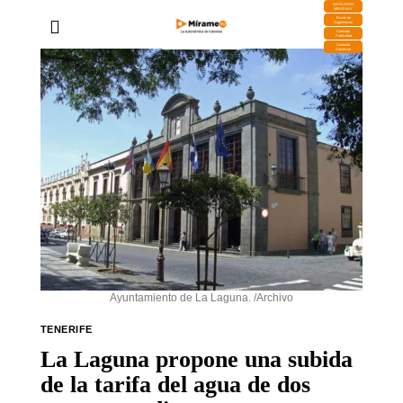
DESCARGA
MIRAPLAY
Buzón de
Sugerencias
Contratar
Publicidad
Contacto
Comercial
Ayuntamiento de La Laguna. /Archivo
TENERIFE
La Laguna propone una subida
de la tarifa del agua de dos