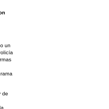
con
do un
olicía
ormas
ograma
y de
la