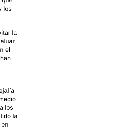
y que
y los
itar la
valuar
n el
 han
ejalía
 medio
a los
tido la
, en