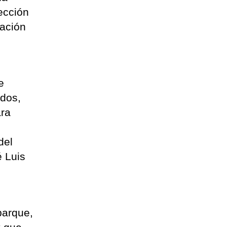
ección
zación
e
ados,
ara
o
del
é Luis
parque,