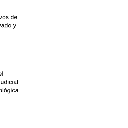
ivos de
vado y
el
udicial
ológica