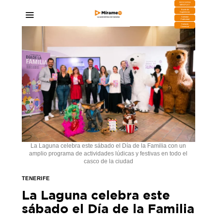
DESCARGA
MIRAPLAY
Buzón de
Sugerencias
Contratar
Publicidad
Contacto
Comercial
La Laguna celebra este sábado el Día de la Familia con un
amplio programa de actividades lúdicas y festivas en todo el
casco de la ciudad
TENERIFE
La Laguna celebra este
sábado el Día de la Familia