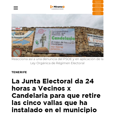
DESCARGA
MIRAPLAY
Buzón de
Sugerencias
Contratar
Publicidad
Contacto
Comercial
Reacciona así a una denuncia del PSOE y en aplicación de la
Ley Orgánica de Régimen Electoral
TENERIFE
La Junta Electoral da 24
horas a Vecinos x
Candelaria para que retire
las cinco vallas que ha
instalado en el municipio