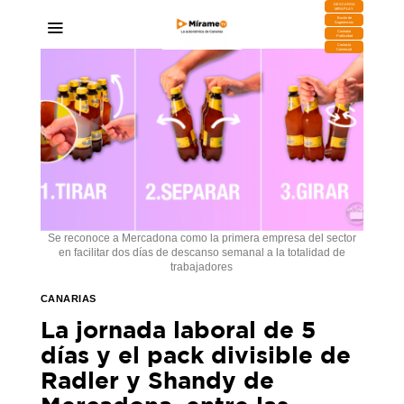
DESCARGA
MIRAPLAY
Buzón de
Sugerencias
Contratar
Publicidad
Contacto
Comercial
Se reconoce a Mercadona como la primera empresa del sector
en facilitar dos días de descanso semanal a la totalidad de
trabajadores
CANARIAS
La jornada laboral de 5
días y el pack divisible de
Radler y Shandy de