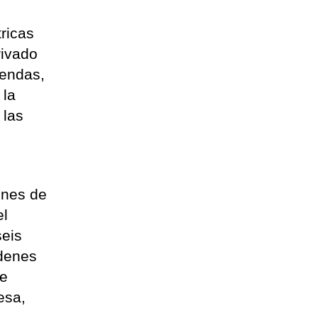
tricas
rivado
iendas,
 la
 las
ones de
el
seis
rdenes
de
esa,