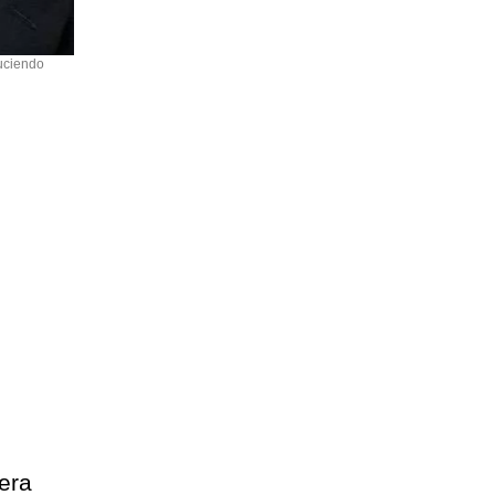
uciendo
rera