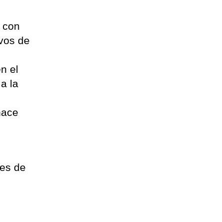
 con
ivos de
n el
a la
hace
es de