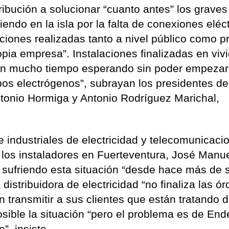
ibución a solucionar “cuanto antes” los graves
ndo en la isla por la falta de conexiones eléc
ciones realizadas tanto a nivel público como p
opia empresa”. Instalaciones finalizadas en viv
van mucho tiempo esperando sin poder empezar
pos electrógenos”, subrayan los presidentes de
tonio Hormiga y Antonio Rodríguez Marichal,
e industriales de electricidad y telecomunicaci
 los instaladores en Fuerteventura, José Manu
 sufriendo esta situación “desde hace más de 
istribuidora de electricidad “no finaliza las ó
en transmitir a sus clientes que están tratando 
osible la situación “pero el problema es de End
”, insiste.