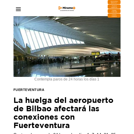
DESCARGA
MIRAPLAY
Buzón de
Sugerencias
Contratar
Publicidad
Contacto
Comercial
Contempla paros de 24 horas los días 1
FUERTEVENTURA
La huelga del aeropuerto
de Bilbao afectará las
conexiones con
Fuerteventura