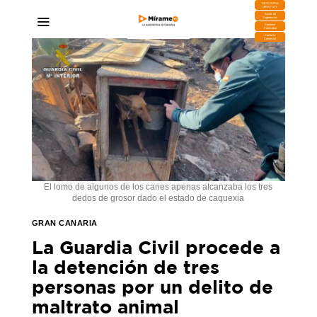
DESCARGA
MIRAPLAY
Buzón de
Sugerencias
Contratar
Publicidad
Contacto
Comercial
El lomo de algunos de los canes apenas alcanzaba los tres
dedos de grosor dado el estado de caquexia
GRAN CANARIA
La Guardia Civil procede a
la detención de tres
personas por un delito de
maltrato animal