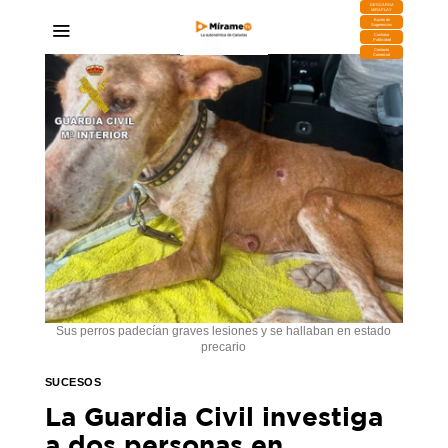
DESCARGA
MIRAPLAY
Buzón de
Sugerencias
Contratar
Publicidad
Contacto
Comercial
Sus perros padecían graves lesiones y se hallaban en estado
precario
SUCESOS
La Guardia Civil investiga
a dos personas en