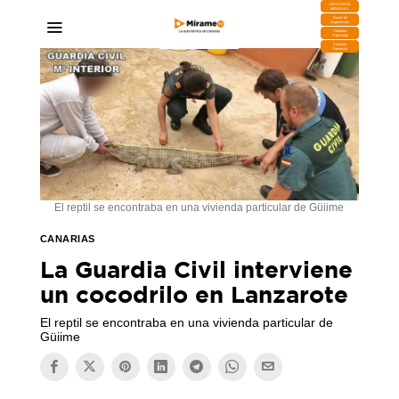
DESCARGA
MIRAPLAY
Buzón de
Sugerencias
Contratar
Publicidad
Contacto
Comercial
El reptil se encontraba en una vivienda particular de Güiime
CANARIAS
La Guardia Civil interviene
un cocodrilo en Lanzarote
El reptil se encontraba en una vivienda particular de
Güiime