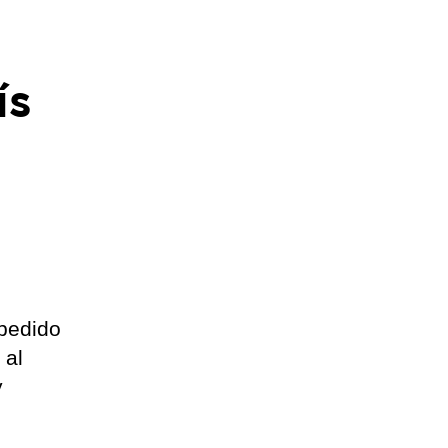
ís
mpedido
 al
y