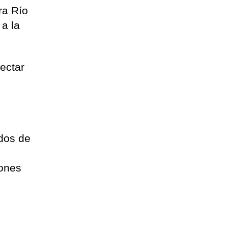
ra Río
a la
ectar
rdos de
iones