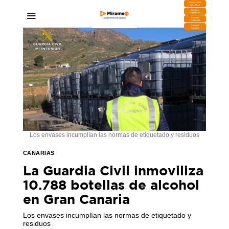
DESCARGA
MIRAPLAY
Buzón de
Sugerencias
Contratar
Publicidad
Contacto
Comercial
Los envases incumplían las normas de etiquetado y residuos
CANARIAS
La Guardia Civil inmoviliza
10.788 botellas de alcohol
en Gran Canaria
Los envases incumplían las normas de etiquetado y
residuos