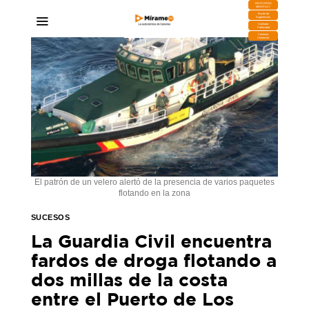
DESCARGA
MIRAPLAY
Buzón de
Sugerencias
Contratar
Publicidad
Contacto
Comercial
El patrón de un velero alertó de la presencia de varios paquetes
flotando en la zona
SUCESOS
La Guardia Civil encuentra
fardos de droga flotando a
dos millas de la costa
entre el Puerto de Los