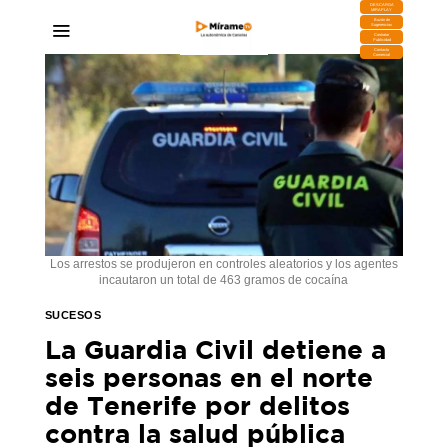
DESCARGA
MIRAPLAY
Buzón de
Sugerencias
Contratar
Publicidad
Contacto
Comercial
Los arrestos se produjeron en controles aleatorios y los agentes
incautaron un total de 463 gramos de cocaína
SUCESOS
La Guardia Civil detiene a
seis personas en el norte
de Tenerife por delitos
contra la salud pública