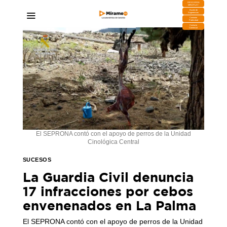
DESCARGA
MIRAPLAY
Buzón de
Sugerencias
Contratar
Publicidad
Contacto
Comercial
El SEPRONA contó con el apoyo de perros de la Unidad
Cinológica Central
SUCESOS
La Guardia Civil denuncia
17 infracciones por cebos
envenenados en La Palma
El SEPRONA contó con el apoyo de perros de la Unidad